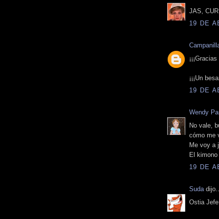
JAS, CU
19 DE A
Campanill
¡¡¡Gracias
¡¡¡Un besa
19 DE A
Wendy Pa
No vale, 
cómo me v
Me voy a j
El kimono
19 DE A
Suda
dijo..
Ostia Jefe