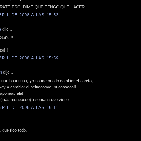
RRATE ESO, DIME QUE TENGO QUE HACER.
BRIL DE 2008 A LAS 15:53
a
dijo...
 Seño!!!
zo!!!
BRIL DE 2008 A LAS 15:59
n
dijo...
buuuu buuuuuuu, yo no me puedo cambiar el careto,
oy a cambiar el peinaooooo, buaaaaaaa!!
aponear, ala!!
 (más monooooo)la semana que viene.
BRIL DE 2008 A LAS 16:11
.
, qué rico todo.