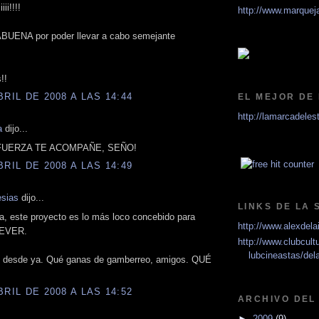
iiii!!!!
http://www.marque
UENA por poder llevar a cabo semejante
!!
BRIL DE 2008 A LAS 14:44
EL MEJOR DE
http://lamarcadeles
a
dijo...
 FUERZA TE ACOMPAÑE, SEÑO!
BRIL DE 2008 A LAS 14:49
esias
dijo...
LINKS DE LA
a, este proyecto es lo más loco concebido para
http://www.alexdela
n EVER.
http://www.clubcult
lubcineastas/dela
o desde ya. Qué ganas de gamberreo, amigos. QUÉ
BRIL DE 2008 A LAS 14:52
ARCHIVO DEL
►
2009
(9)