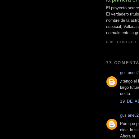
El proyecto sercre
El verdadero títu
nombre de la astr
especial, Valladar
normalmente la ge
PUBLICADO POR
33 COMENTA
gus aneu2
¿tengo el 
largo futu
decía.
19 DE A
gus aneu2
Pue que pr
dice, lo si
Ahora sí.