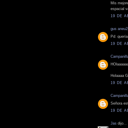
Mis mejor
espacial v
19 DE A
gus aneu2
Pd: quería
19 DE A
Campanill
HOlaaaaa
Holaaaa G
19 DE A
Campanill
Señora est
19 DE A
Jas
dijo...