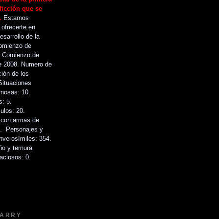
ficción que se
s.
Estamos
 ofrecerte en
esarrollo de la
Comienzo de
o. Comienzo de
e 2008. Numero de
ción de los
Situaciones
nosas: 10.
: 5.
culos: 20.
 con armas de
. Personajes y
nverosímiles: 354.
ño y ternura
raciosos: 0.
HARRY