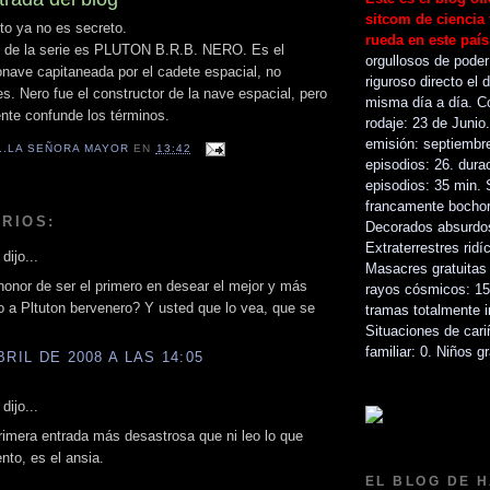
sitcom de ciencia 
to ya no es secreto.
rueda en este paí
lo de la serie es PLUTON B.R.B. NERO. Es el
orgullosos de poder
onave capitaneada por el cadete espacial, no
riguroso directo el d
es. Nero fue el constructor de la nave espacial, pero
misma día a día. 
nte confunde los términos.
rodaje: 23 de Juni
emisión: septiembr
...LA SEÑORA MAYOR
EN
13:42
episodios: 26. dura
episodios: 35 min. 
francamente bochor
RIOS:
Decorados absurdos
Extraterrestres ridí
dijo...
Masacres gratuitas
honor de ser el primero en desear el mejor y más
rayos cósmicos: 15
ro a Pltuton bervenero? Y usted que lo vea, que se
tramas totalmente i
Situaciones de cari
familiar: 0. Niños g
BRIL DE 2008 A LAS 14:05
dijo...
imera entrada más desastrosa que ni leo lo que
ento, es el ansia.
EL BLOG DE 