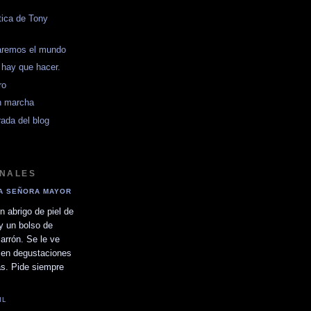
tica de Tony
aremos el mundo
hay que hacer.
ro
n marcha
rada del blog
ONALES
LA SEÑORA MAYOR
n abrigo de piel de
y un bolso de
arrón. Se le ve
en degustaciones
as. Pide siempre
.
IL