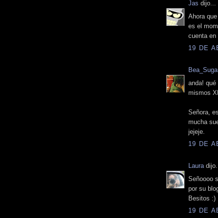
Jas
dijo...
Ahora que 
es el mome
cuenta en 
19 DE A
Bea_Suga
anda! qué 
mismos X
Señora, es
mucha sue
jejeje.
19 DE A
Laura
dijo.
Señoooo s
por su blog
Besitos :)
19 DE A