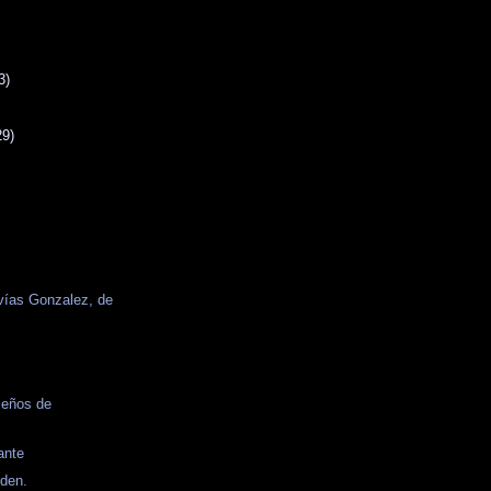
3)
29)
vías Gonzalez, de
seños de
ante
rden.