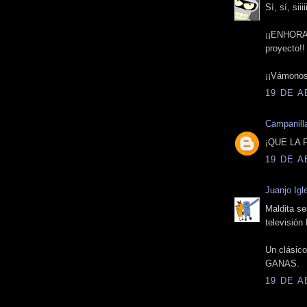
Sí, sí, siiiii
¡¡ENHORAB
proyecto!!
¡¡Vámonos
19 DE A
Campanill
¡QUE LA
19 DE A
Juanjo Igl
Maldita se
televisió
Un clásic
GANAS.
19 DE A