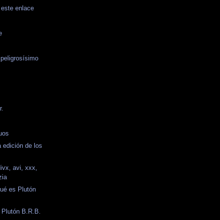
 este enlace
e
 peligrosísimo
r.
uos
a edición de los
ivx, avi, xxx,
zia
Qué es Plutón
 Plutón B.R.B.