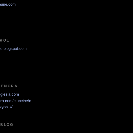
jaune.com
 ROL
te.blogspot.com
 SEÑORA
iglesia.com
ura.com/clubcine/c
iglesia/
 BLOG