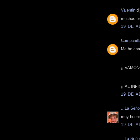
Valentin
di
muchas ene
19 DE A
Campanill
Me he cam
¡¡¡VAMON
¡¡¡AL IN
19 DE A
...La Señ
muy bueno
19 DE A
...La Señ