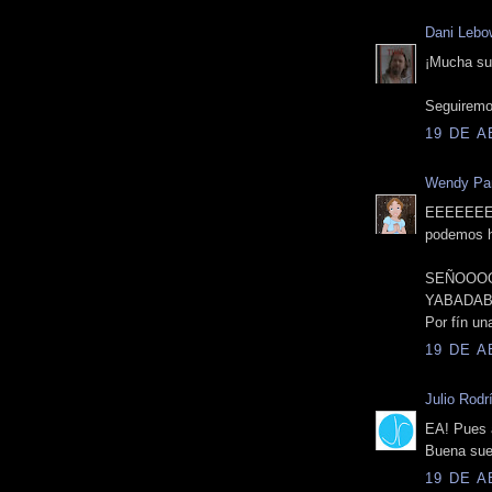
Dani Lebo
¡Mucha sue
Seguiremo
19 DE A
Wendy Pa
EEEEEEEE
podemos ha
SEÑOOOO
YABADAB
Por fín un
19 DE A
Julio Rodr
EA! Pues a
Buena sue
19 DE A