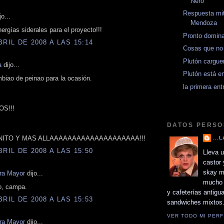
Nero
Respuesta mi
jo...
Mendoza
rgías siderales para el proyecto!!!
Pronto domin
BRIL DE 2008 A LAS 15:14
Cosas que no 
Plutón cargue
a
dijo...
Plutón está e
biao de peinao para la ocasión.
la primera ent
OS!!!
DATOS PERS
FINITO Y MAS ALLAAAAAAAAAAAAAAAAAAAA!!!
...
BRIL DE 2008 A LAS 15:50
Lleva u
castor 
skay m
ora Mayor
dijo...
mucho 
, campa.
y cafeterías antigu
BRIL DE 2008 A LAS 15:53
sandwiches mixtos
VER TODO MI PERF
ora Mayor
dijo...