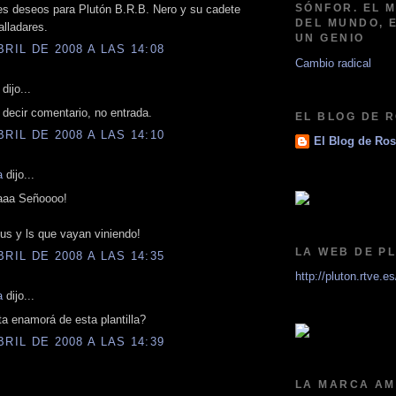
SÓNFOR. EL 
es deseos para Plutón B.R.B. Nero y su cadete
DEL MUNDO, 
alladares.
UN GENIO
BRIL DE 2008 A LAS 14:08
Cambio radical
dijo...
 decir comentario, no entrada.
EL BLOG DE 
BRIL DE 2008 A LAS 14:10
El Blog de Ros
a
dijo...
aaa Señoooo!
us y ls que vayan viniendo!
LA WEB DE PL
BRIL DE 2008 A LAS 14:35
http://pluton.rtve.es
a
dijo...
a enamorá de esta plantilla?
BRIL DE 2008 A LAS 14:39
LA MARCA AM