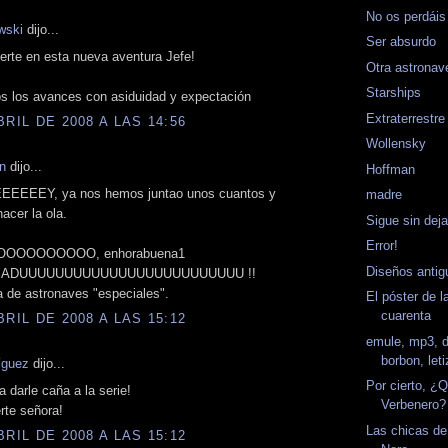
No os perdáis
wski
dijo...
Ser absurdo
rte en esta nueva aventura Jefe!
Otra astronav
Starships
s los avances con asiduidad y expectación
Extraterrestre
BRIL DE 2008 A LAS 14:56
Wollensky
n
dijo...
Hoffman
EEEEY, ya nos hemos juntao unos cuantos y
madre
cer la ola.
Sigue sin deja
Error!
OOOOOOOOO, enhorabuena1
Diseños antig
ADUUUUUUUUUUUUUUUUUUUUUUUUU !!
a de astronaves "especiales".
El póster de l
cuarenta
BRIL DE 2008 A LAS 15:12
emule, mp3, d
borbon, leti
íguez
dijo...
Por cierto, ¿
 darle caña a la serie!
Verbenero?
rte señora!
Las chicas de
BRIL DE 2008 A LAS 15:12