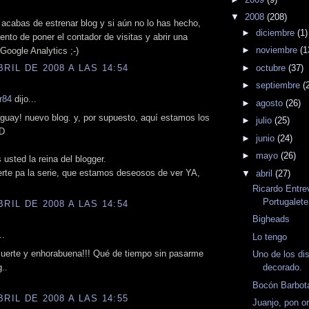
▼
2008
(208)
acabas de estrenar blog y si aún no lo has hecho,
►
diciembre
(1)
nto de poner el contador de visitas y abrir una
►
noviembre
(1
Google Analytics ;-)
►
octubre
(37)
BRIL DE 2008 A LAS 14:54
►
septiembre
(
r84
dijo...
►
agosto
(26)
guay! nuevo blog. y, por supuesto, aquí estamos los
►
julio
(25)
D
►
junio
(24)
►
mayo
(26)
 usted la reina del blogger.
rte pa la serie, que estamos deseosos de ver YA,
▼
abril
(27)
Ricardo Entre
Portugalete
BRIL DE 2008 A LAS 14:54
Bigheads
..
Lo tengo
uerte y enhorabuena!!! Qué de tiempo sin pasarme
Uno de los di
..
decorado.
Bocón Barbot
BRIL DE 2008 A LAS 14:55
Juanjo, pon o