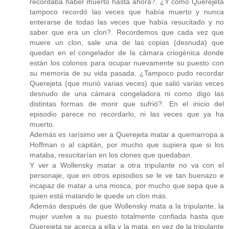
recordaba haber muerto hasta ahora?. ¿Y cómo Querejeta
tampoco recordó las veces que había muerto y nunca
enterarse de todas las veces que había resucitado y no
saber que era un clon?. Recordemos que cada vez que
muere un clon, sale una de las copias (desnuda) que
quedan en el congelador de la cámara criogénica donde
están los colonos para ocupar nuevamente su puesto con
su memoria de su vida pasada. ¿Tampoco pudo recordar
Querejeta (que murió varias veces) que salió varias veces
desnudo de una cámara congeladora ni como digo las
distintas formas de morir que sufrió?. En el inicio del
episodio parece no recordarlo, ni las veces que ya ha
muerto.
Además es rarísimo ver a Querejeta matar a quemarropa a
Hoffman o al capitán, por mucho que supiera que si los
mataba, resucitarían en los clones que quedaban.
Y ver a Wollensky matar a otra tripulante no va con el
personaje, que en otros episodios se le ve tan buenazo e
incapaz de matar a una mosca, por mucho que sepa que a
quien está matando le quede un clon más.
Además después de que Wollensky mata a la tripulante, la
mujer vuelve a su puesto totalmente confiada hasta que
Querejeta se acerca a ella y la mata, en vez de la tripulante