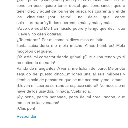
tiene un peso quiere tener dos,el que tiene cinco, quiere
tener diez y aquél de los vente busca los cuarenta y el de
los cincuenta...¡por favor!, no dejar que cante
sola...tururururú,¡Todos queremos más y más y más....
¡Asco de vida! Me han nacido pobre y tengo que decir que
llueve y no caen goteras.
¿Te enteras? Por mi como si dices misa en latín.
Tanta sabia-duría me mola mucho.¡Amos hombres! Mola
mogollón del gueno.
¡Ya está mi corrector dando grima! ¡Que culpa tengo yo si
no entiendo de nada!
Panda de mangantes. A ver si me fichan del paro. Me anoté
seguido del puesto cinco...millones una al seis millones y
tiemblo solo de pensar en que se me acercan y me llaman.
¡Lleven mi cuerpo serrano al espacio sideral! No necesito ni
nave de los usa-dos, ni nada. Vuelo sola.
¡Ay pena, penita penaaaa, pena de mi cora...sooon, que
me corroe las venaaas!
¡Chis pon!
Responder